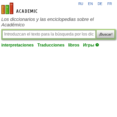
RU
EN
DE
FR
es-academic.com
Los diccionarios y las enciclopedias sobre el
Académico
¡Buscar!
interpretaciones
Traducciones
libros
Игры ⚽